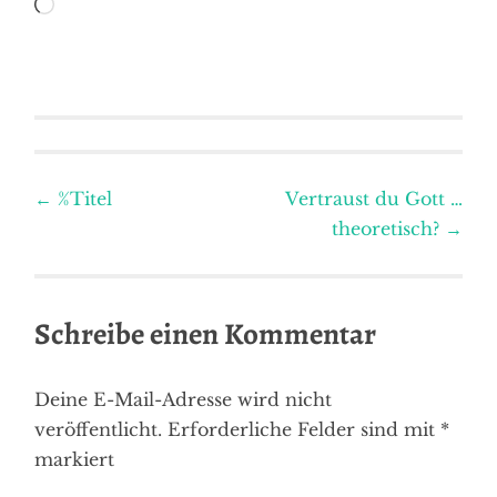
Wird
geladen …
BEZIEHUNG
loving
,
your
Beitragsnavigation
marriage
DIVORCE
←
%Titel
Vertraust du Gott …
,
theoretisch?
→
EHE
,
Schreibe einen Kommentar
EHEPROBLEME
,
KRISE
Deine E-Mail-Adresse wird nicht
veröffentlicht.
Erforderliche Felder sind mit
*
,
markiert
MARRIAGE