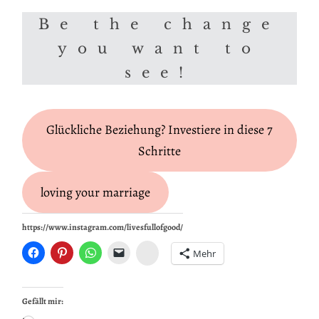
Be the change
you want to
see!
Glückliche Beziehung? Investiere in diese 7
Schritte
loving your marriage
https://www.instagram.com/livesfullofgood/
Instagram
Mehr
Gefällt mir: