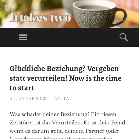
LI
VE
Menü
Suc
S
Lives Full Of
FU
God
ZUM
LL
INHALT
OF
Glückliche Beziehung? Vergeben
SPRINGEN
GO
statt verurteilen! Now is the time
O
to start
D
21. JANUAR 2023
/
ANITA
Was schadet deiner Beziehung? Ein riesen
Zerstörer ist das Verurteilen. Er ist dein Feind
wenn es darum geht, deinem Partner (oder