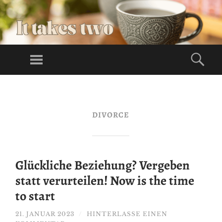
LI
VE
Menü
Suc
S
Lives Full Of
FU
God
ZUM
LL
INHALT
OF
SPRINGEN
DIVORCE
GO
O
D
Glückliche Beziehung? Vergeben
statt verurteilen! Now is the time
to start
21. JANUAR 2023
/
HINTERLASSE EINEN