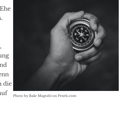
 Ehe
.
,
ung
Und
enn
 die
auf
Photo by Bakr Magrabi on Pexels.com