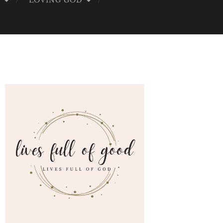
G
LOVING GOD