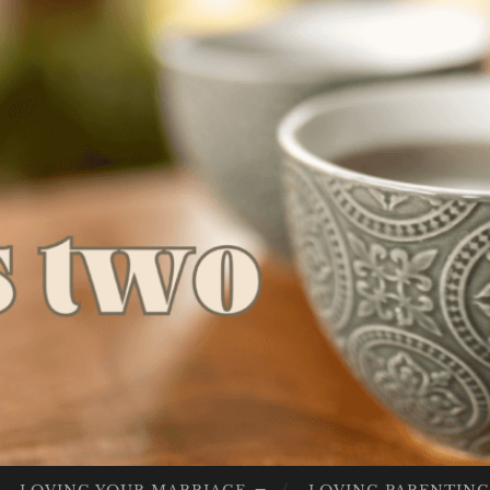
LIV
Lives Full
ES
Of God
FU
LL
OF
GO