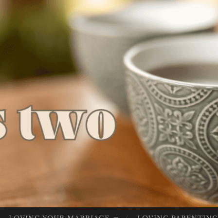
LIV
Lives Full
ES
Of God
FU
LL
OF
GO