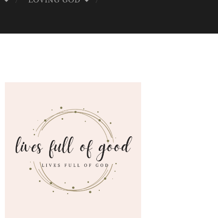
G
LOVING GOD