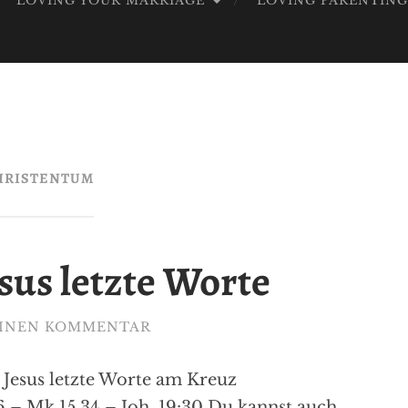
LOVING YOUR MARRIAGE
LOVING PARENTIN
OD
HRISTENTUM
sus letzte Worte
EINEN KOMMENTAR
o Jesus letzte Worte am Kreuz
 – Mk 15,34 – Joh. 19:30 Du kannst auch