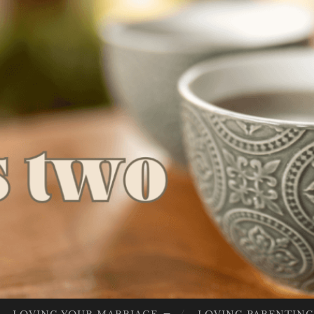
LIV
Lives Full
ES
Of God
FU
LL
OF
GO