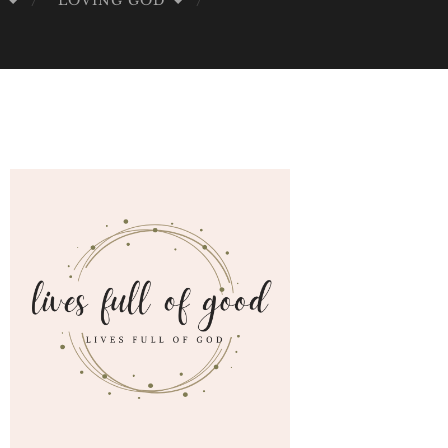
G
LOVING GOD