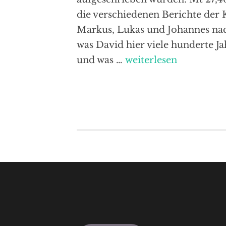
die verschiedenen Berichte der 
Markus, Lukas und Johannes nach
was David hier viele hunderte Ja
Psalm
und was …
weiterlesen
22
und
Jesus
letzte
Worte